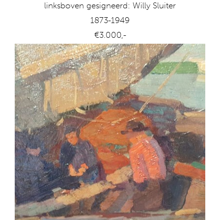
linksboven gesigneerd: Willy Sluiter
1873-1949
€3.000,-